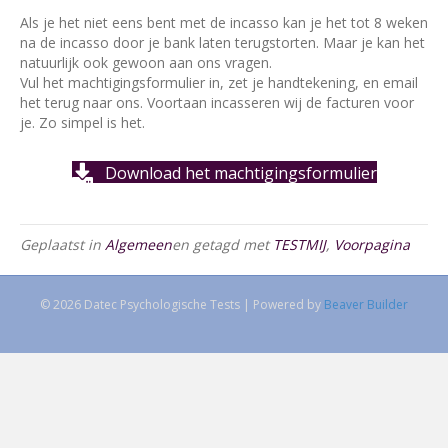
Als je het niet eens bent met de incasso kan je het tot 8 weken
na de incasso door je bank laten terugstorten. Maar je kan het
natuurlijk ook gewoon aan ons vragen.
Vul het machtigingsformulier in, zet je handtekening, en email
het terug naar ons. Voortaan incasseren wij de facturen voor
je. Zo simpel is het.
Download het machtigingsformulier
Geplaatst in
Algemeen
en getagd met
TESTMIJ
,
Voorpagina
© 2026 Datec Psychologische Tests
|
Powered by
Beaver Builder