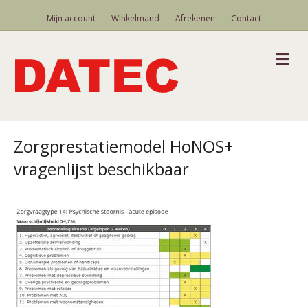
Mijn account
Winkelmand
Afrekenen
Contact
M
Zorgprestatiemodel HoNOS+
vragenlijst beschikbaar