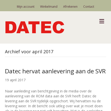
Mijn account
Winkelmand
Afrekenen
Contact
M
Archief voor april 2017
Datec hervat aanlevering aan de SVR
19 april 2017
Naar aanleiding van berichtgeving in de media over de
aanlevering van de ROM data aan de SVR heeft Datec de
levering aan de SVR tijdelijk opgeschort. Wij hervatten nu de
levering weer. In dit bericht ook uitleg over wat je moet doen
als je de levering nog niet wilt hervatten. Wat is de aanleiding