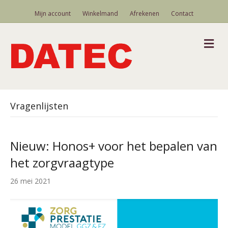
Mijn account
Winkelmand
Afrekenen
Contact
M
Vragenlijsten
Nieuw: Honos+ voor het bepalen van
het zorgvraagtype
26 mei 2021