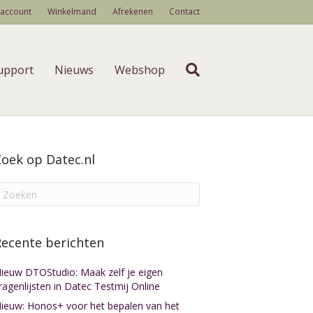
 account
Winkelmand
Afrekenen
Contact
upport
Nieuws
Webshop
Zoek op Datec.nl
Recente berichten
ieuw DTOStudio: Maak zelf je eigen
ragenlijsten in Datec Testmij Online
ieuw: Honos+ voor het bepalen van het