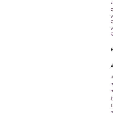
z
O
V
O
V
Q
R
a
m
m
j
j
m