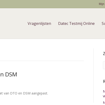
Mijn
Vragenlijsten
Datec Testmij Online
S
en DSM
N
ediet van DTO en DSM aangepast.
v
N