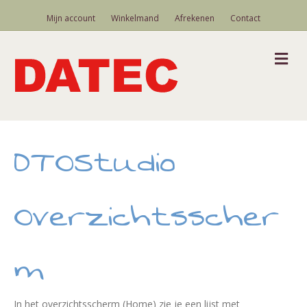
Mijn account
Winkelmand
Afrekenen
Contact
M
DTOStudio
Overzichtsscher
m
In het overzichtsscherm (Home) zie je een lijst met