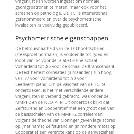
vragenlijst kan worden ingezet om normale
gedragspatronen te meten, maar ook voor het
screenen op pathologie. De TCI is internationaal
gerenommeerd en over de psychometrische
kwaliteiten is veelvuldig gepubliceerd.
Psychometrische eigenschappen
De betrouwbaarheid van de TCI hoofdschalen
(steekproef normalen) is voldoende tot goed en
loopt van .64 voor de relatief kleine schaal
Volhardend tot .86 voor de schaal Zelftranscendent.
De test-hertest correlaties (3 maanden) zijn hoog,
van .77 voor Volhardend tot .90 voor
Leedvermijdend. Om de validiteit van de TCI te
onderzoeken, is het met verschillende andere
vragenlijsten in verband gebracht, waaronder de
MMPI-2 en de NEO-PI-R. Uit onderzoek blijkt dat
Zelfsturend en Coöperatief met een groot deel van
de basisschalen van de MMPI-2 correleerden.
Volgens de theorie van Cloninger geven lage scores
op (met name) Zelfsturend en (in mindere mate) op
Coöperatief een vergrote kans op de aanwezigheid