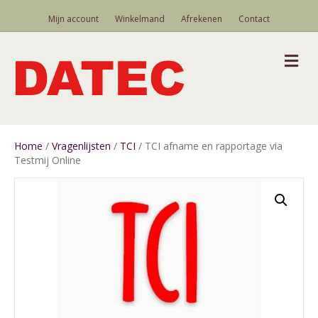
Mijn account
Winkelmand
Afrekenen
Contact
M
Home
/
Vragenlijsten
/
TCI
/ TCI afname en rapportage via
Testmij Online