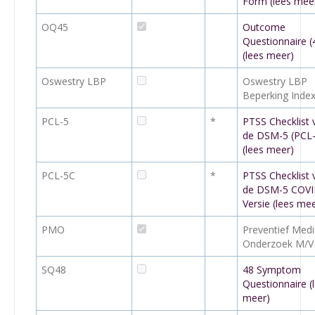
Form (lees mee
OQ45
Outcome
Questionnaire (
(lees meer)
Oswestry LBP
Oswestry LBP
Beperking Inde
PCL-5
*
PTSS Checklist 
de DSM-5 (PCL-
(lees meer)
PCL-5C
*
PTSS Checklist 
de DSM-5 COVI
Versie (lees me
PMO
Preventief Med
Onderzoek M/V
SQ48
48 Symptom
Questionnaire (
meer)