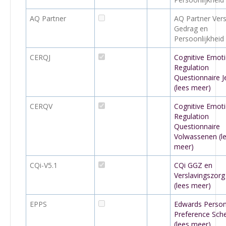
AQ Partner
AQ Partner Vers
Gedrag en
Persoonlijkheid
CERQJ
Cognitive Emot
Regulation
Questionnaire 
(lees meer)
CERQV
Cognitive Emot
Regulation
Questionnaire
Volwassenen (l
meer)
CQi-V5.1
CQi GGZ en
Verslavingszorg
(lees meer)
EPPS
Edwards Person
Preference Sch
(lees meer)