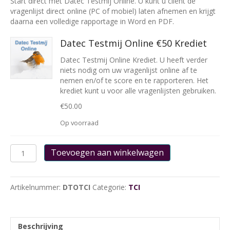
Start direct met Datec Testmij Online. U kunt u cliënt de
vragenlijst direct online (PC of mobiel) laten afnemen en krijgt
daarna een volledige rapportage in Word en PDF.
Datec Testmij Online €50 Krediet
Datec Testmij Online Krediet. U heeft verder
niets nodig om uw vragenlijst online af te
nemen en/of te score en te rapporteren. Het
krediet kunt u voor alle vragenlijsten gebruiken.
€
50.00
Op voorraad
TCI
Toevoegen aan winkelwagen
afname
en
rapportage
Artikelnummer:
DTOTCI
Categorie:
TCI
via
Testmij
Online
aantal
Beschrijving