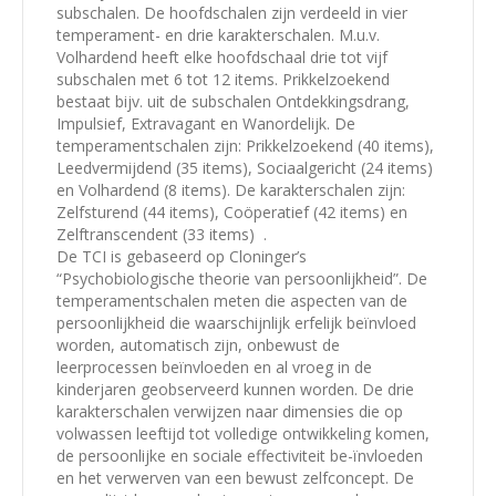
subschalen. De hoofdschalen zijn verdeeld in vier
temperament- en drie karakterschalen. M.u.v.
Volhardend heeft elke hoofdschaal drie tot vijf
subschalen met 6 tot 12 items. Prikkelzoekend
bestaat bijv. uit de subschalen Ontdekkingsdrang,
Impulsief, Extravagant en Wanordelijk. De
temperamentschalen zijn: Prikkelzoekend (40 items),
Leedvermijdend (35 items), Sociaalgericht (24 items)
en Volhardend (8 items). De karakterschalen zijn:
Zelfsturend (44 items), Coöperatief (42 items) en
Zelftranscendent (33 items) .
De TCI is gebaseerd op Cloninger’s
“Psychobiologische theorie van persoonlijkheid”. De
temperamentschalen meten die aspecten van de
persoonlijkheid die waarschijnlijk erfelijk beïnvloed
worden, automatisch zijn, onbewust de
leerprocessen beïnvloeden en al vroeg in de
kinderjaren geobserveerd kunnen worden. De drie
karakterschalen verwijzen naar dimensies die op
volwassen leeftijd tot volledige ontwikkeling komen,
de persoonlijke en sociale effectiviteit be-ïnvloeden
en het verwerven van een bewust zelfconcept. De