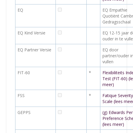
EQ
EQ Empathie
Quotiënt Cambr
Gedragsschaal
EQ Kind Versie
EQ 12-15 jaar 
ouder in te vull
EQ Partner Versie
EQ door
partner/ouder in
vullen
FIT-60
*
Flexibiliteits Ind
Test (FIT-60) (l
meer)
FSS
*
Fatique Severity
Scale (lees mee
GEPPS
(g) Edwards Per
Preference Sch
(lees meer)