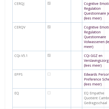
CERQJ
Cognitive Emot
Regulation
Questionnaire 
(lees meer)
CERQV
Cognitive Emot
Regulation
Questionnaire
Volwassenen (l
meer)
CQi-V5.1
CQi GGZ en
Verslavingszorg
(lees meer)
EPPS
Edwards Person
Preference Sch
(lees meer)
EQ
EQ Empathie
Quotiënt Cambr
Gedragsschaal