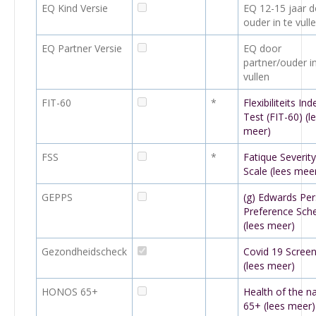
EQ Kind Versie
EQ 12-15 jaar 
ouder in te vull
EQ Partner Versie
EQ door
partner/ouder in
vullen
FIT-60
*
Flexibiliteits Ind
Test (FIT-60) (l
meer)
FSS
*
Fatique Severity
Scale (lees mee
GEPPS
(g) Edwards Per
Preference Sch
(lees meer)
Gezondheidscheck
Covid 19 Screen
(lees meer)
HONOS 65+
Health of the na
65+ (lees meer)