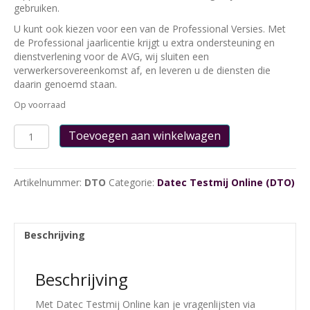
gebruiken.
U kunt ook kiezen voor een van de Professional Versies. Met
de Professional jaarlicentie krijgt u extra ondersteuning en
dienstverlening voor de AVG, wij sluiten een
verwerkersovereenkomst af, en leveren u de diensten die
daarin genoemd staan.
Op voorraad
Datec
Toevoegen aan winkelwagen
Testmij
Online
met
Artikelnummer:
DTO
Categorie:
Datec Testmij Online (DTO)
€50
Krediet
aantal
Beschrijving
Beschrijving
Met Datec Testmij Online kan je vragenlijsten via