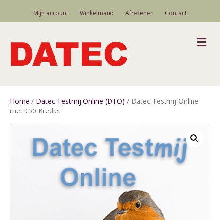
Mijn account
Winkelmand
Afrekenen
Contact
M
Home
/
Datec Testmij Online (DTO)
/ Datec Testmij Online
met €50 Krediet