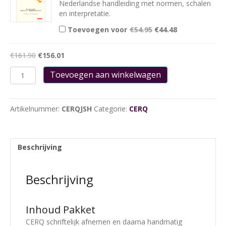
Nederlandse handleiding met normen, schalen
en interpretatie.
Oorspronkelijke
Huidige
Toevoegen voor
€
54.95
€
44.48
prijs
prijs
was:
is:
€54.95.
€44.48.
€
161.90
€
156.01
CERQ
Toevoegen aan winkelwagen
Jeugd
Vragenlijsten
25
Artikelnummer:
CERQJSH
Categorie:
CERQ
stuks,
inclusief
handscore
aantal
Beschrijving
Beschrijving
Inhoud Pakket
CERQ schriftelijk afnemen en daarna handmatig