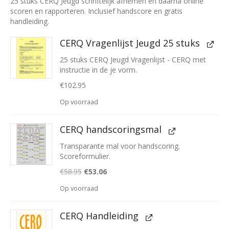
25 stuks CERQ Jeugd schriftelijk afnemen en daarna online
was:
is:
scoren en rapporteren. Inclusief handscore en gratis
€161.90.
€156.01.
handleiding.
CERQ Vragenlijst Jeugd 25 stuks
25 stuks CERQ Jeugd Vragenlijst - CERQ met
instructie in de je vorm.
€
102.95
Op voorraad
CERQ handscoringsmal
Transparante mal voor handscoring.
Scoreformulier.
Oorspronkelijke
Huidige
€
58.95
€
53.06
prijs
prijs
Op voorraad
was:
is:
€58.95.
€53.06.
CERQ Handleiding