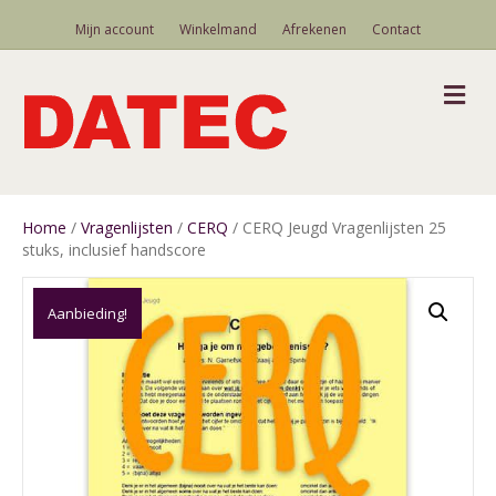
Mijn account
Winkelmand
Afrekenen
Contact
M
Home
/
Vragenlijsten
/
CERQ
/ CERQ Jeugd Vragenlijsten 25
stuks, inclusief handscore
Aanbieding!