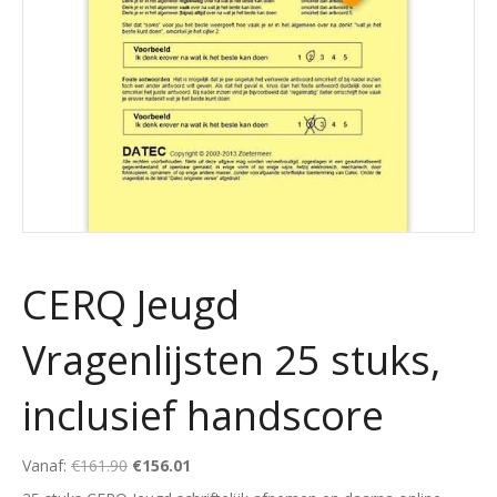
CERQ Jeugd
Vragenlijsten 25 stuks,
inclusief handscore
Oorspronkelijke
Huidige
Vanaf:
€
161.90
€
156.01
prijs
prijs