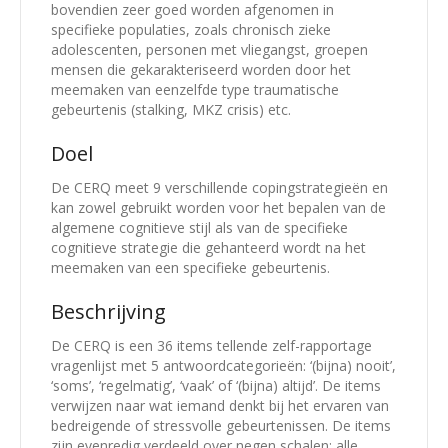
bovendien zeer goed worden afgenomen in
specifieke populaties, zoals chronisch zieke
adolescenten, personen met vliegangst, groepen
mensen die gekarakteriseerd worden door het
meemaken van eenzelfde type traumatische
gebeurtenis (stalking, MKZ crisis) etc.
Doel
De CERQ meet 9 verschillende copingstrategieën en
kan zowel gebruikt worden voor het bepalen van de
algemene cognitieve stijl als van de specifieke
cognitieve strategie die gehanteerd wordt na het
meemaken van een specifieke gebeurtenis.
Beschrijving
De CERQ is een 36 items tellende zelf-rapportage
vragenlijst met 5 antwoord­categorieën: ‘(bijna) nooit’,
‘soms’, ‘regelmatig’, ‘vaak’ of ‘(bijna) altijd’. De items
verwijzen naar wat iemand denkt bij het ervaren van
bedreigende of stressvolle gebeurtenissen. De items
zijn evenredig verdeeld over negen schalen; alle