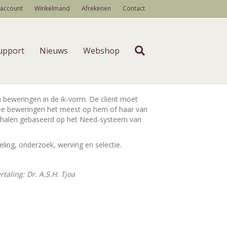
 account
Winkelmand
Afrekenen
Contact
upport
Nieuws
Webshop
 beweringen in de ik-vorm. De cliënt moet
ee beweringen het meest op hem of haar van
schalen gebaseerd op het Need-systeem van
ling, onderzoek, werving en selectie.
taling: Dr. A.S.H. Tjoa