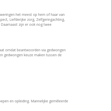
beweringen het meest op hem of haar van
ct, Liefderijke zorg, Zelfgeringachting,
. Daarnaast zijn er ook nog twee
sultaat omdat beantwoorden via gedwongen
k een gedwongen keuze maken tussen de
oepen en opleiding. Mannelijke gemêleerde