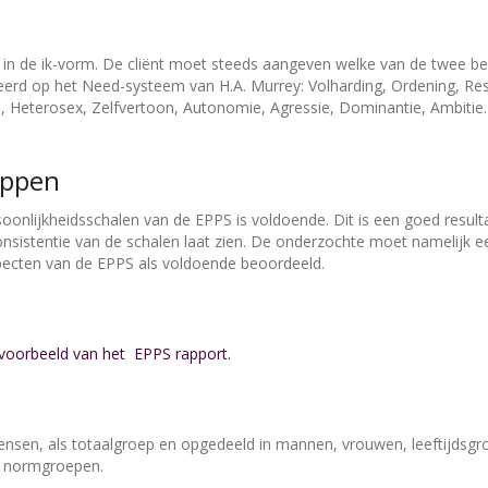
 in de ik-vorm. De cliënt moet steeds aangeven welke van de twee 
erd op het Need-systeem van H.A. Murrey: Volharding, Ordening, Respe
e, Heterosex, Zelfvertoon, Autonomie, Agressie, Dominantie, Ambitie
appen
soonlijkheidsschalen van de EPPS is voldoende. Dit is een goed re
onsistentie van de schalen laat zien. De onderzochte moet namelij
pecten van de EPPS als voldoende beoordeeld.
 voorbeeld van het EPPS rapport.
nsen, als totaalgroep en opgedeeld in mannen, vrouwen, leeftijdsgr
en normgroepen.