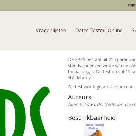
Mijn
Vragenlijsten
Datec Testmij Online
S
De EPPS bestaat uit 225 paren van
steeds aangeven welke van de tw
toepassing is. De test omvat 15 
H.A. Murrey.
De test wordt gebruikt voor counse
Auteurs
Allen L. Edwards, Nederlandse ver
Beschikbaarheid